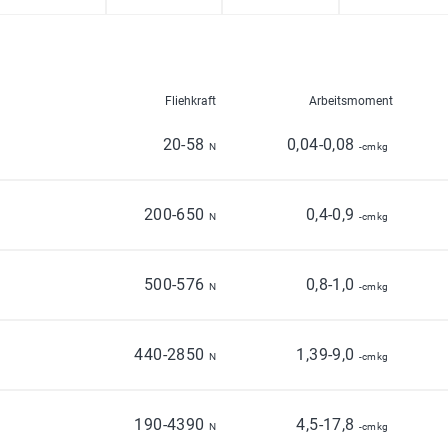
Fliehkraft
Arbeitsmoment
20-58
0,04-0,08
1
N
-cmkg
200-650
0,4-0,9
1
N
-cmkg
500-576
0,8-1,0
1
N
-cmkg
440-2850
1,39-9,0
1
N
-cmkg
190-4390
4,5-17,8
N
-cmkg