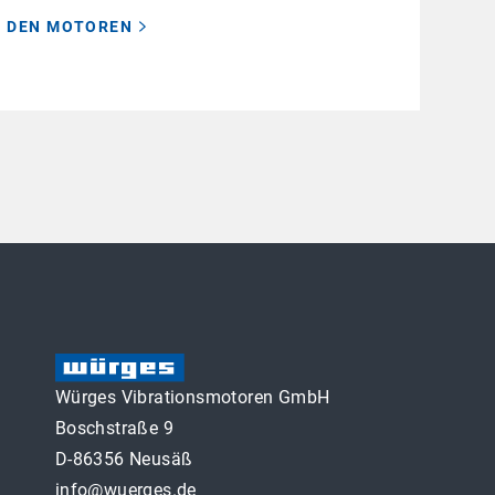
U DEN MOTOREN
Würges Vibrationsmotoren GmbH
Boschstraße 9
D-86356 Neusäß
info@wuerges.de