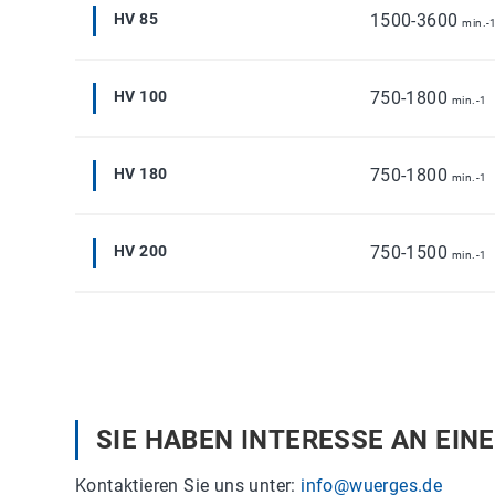
HV 85
1500-3600
min.-
HV 100
750-1800
min.-1
HV 180
750-1800
min.-1
HV 200
750-1500
min.-1
SIE HABEN INTERESSE AN EIN
Kontaktieren Sie uns unter:
info@wuerges.de