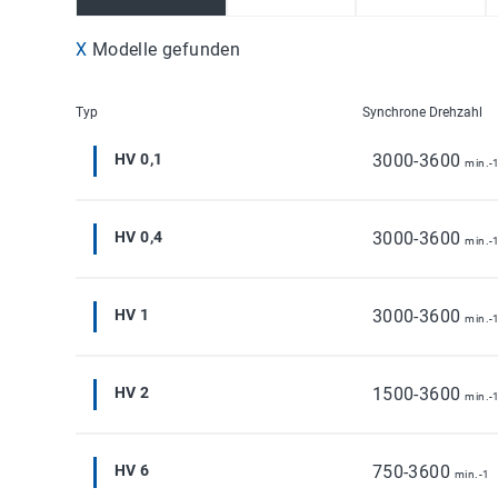
X
Modelle gefunden
Typ
Synchrone Drehzahl
HV 0,1
3000-3600
min.-
HV 0,4
3000-3600
min.-
HV 1
3000-3600
min.-
HV 2
1500-3600
min.-
HV 6
750-3600
min.-1