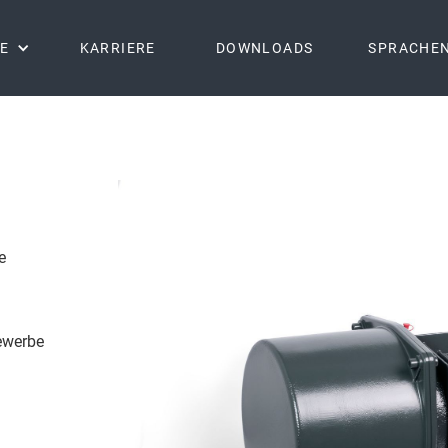
E
KARRIERE
DOWNLOADS
SPRACHE
e
n
ewerbe