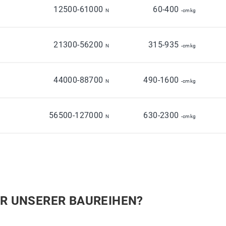
12500-61000
60-400
1
N
-cmkg
21300-56200
315-935
N
-cmkg
44000-88700
490-1600
N
-cmkg
56500-127000
630-2300
N
-cmkg
ER UNSERER BAUREIHEN?